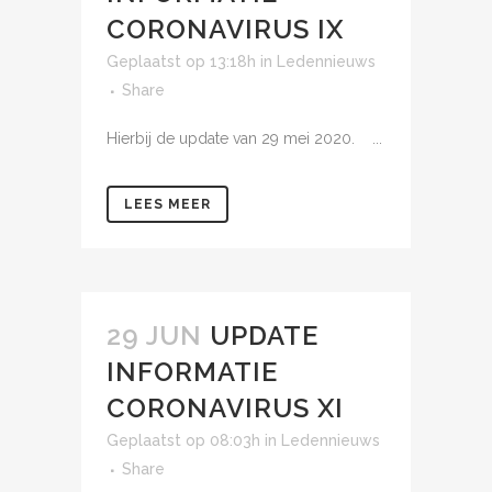
CORONAVIRUS IX
Geplaatst op 13:18h
in
Ledennieuws
Share
Hierbij de update van 29 mei 2020. ...
LEES MEER
29 JUN
UPDATE
INFORMATIE
CORONAVIRUS XI
Geplaatst op 08:03h
in
Ledennieuws
Share