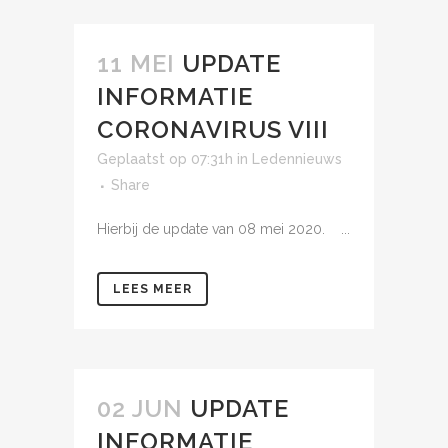
11 MEI
UPDATE
INFORMATIE
CORONAVIRUS VIII
Geplaatst op 07:31h
in
Ledennieuws
Share
Hierbij de update van 08 mei 2020. ...
LEES MEER
02 JUN
UPDATE
INFORMATIE