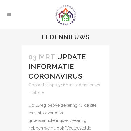
LEDENNIEUWS
03 MRT
UPDATE
INFORMATIE
CORONAVIRUS
Geplaatst op 15:16h
in
Ledennieuws
Share
Op ElkegroepVerzekering.nl, de site
met info over onze
groepsannuleringsverzekering,
hebben we nu ook 'Veelgestelde