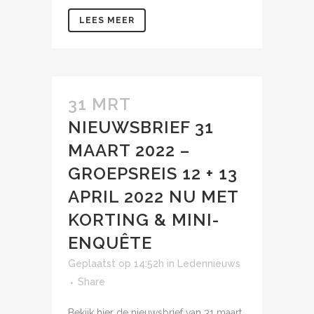
LEES MEER
31 MRT
NIEUWSBRIEF 31
MAART 2022 –
GROEPSREIS 12 + 13
APRIL 2022 NU MET
KORTING & MINI-
ENQUÊTE
Geplaatst op 14:52h
in
Ledennieuws
Share
Bekijk hier de nieuwsbrief van 31 maart