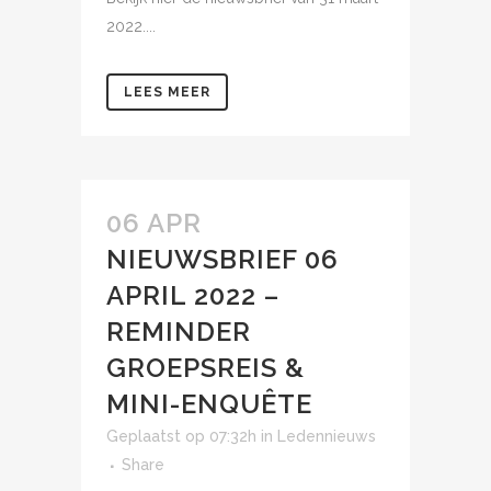
2022....
LEES MEER
06 APR
NIEUWSBRIEF 06
APRIL 2022 –
REMINDER
GROEPSREIS &
MINI-ENQUÊTE
Geplaatst op 07:32h
in
Ledennieuws
Share