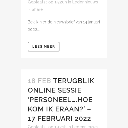
Geplaatst op 15:20h
in
Ledennieuws
Share
Bekijk hier de nieuwsbrief van 14 januari
2022....
LEES MEER
18 FEB
TERUGBLIK
ONLINE SESSIE
‘PERSONEEL….HOE
KOM IK ERAAN?’ –
17 FEBRUARI 2022
Geplaatst op 14:21h
in
Ledennieuws