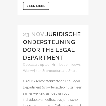
LEES MEER
23 NOV
JURIDISCHE
ONDERSTEUNING
DOOR THE LEGAL
DEPARTMENT
Geplaatst op 15:37h
in
Ledennieuws
,
Werkwijzen & procedures
Share
GAN en Advocatenkantoor The Legal
Department (www.legaldep.nl) zijn een
samenwerking aangegaan voor
individuele en collectieve juridische
kwesties. Leden van GAN mogen – bij