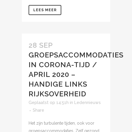
LEES MEER
28 SEP
GROEPSACCOMMODATIES
IN CORONA-TIJD /
APRIL 2020 –
HANDIGE LINKS
RIJKSOVERHEID
Geplaatst op 14:51h
in
Ledennieuws
Share
Het zijn turbulente tijden, ook voor
groepsaccommodaties. Zelf gezond