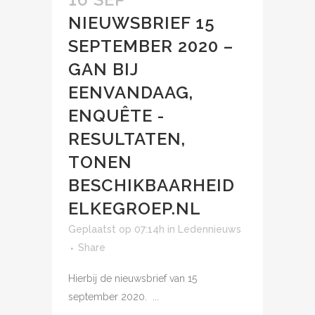
NIEUWSBRIEF 15
SEPTEMBER 2020 –
GAN BIJ
EENVANDAAG,
ENQUÊTE -
RESULTATEN,
TONEN
BESCHIKBAARHEID
ELKEGROEP.NL
Geplaatst op 07:14h
in
Ledennieuws
Share
Hierbij de nieuwsbrief van 15
september 2020. ...