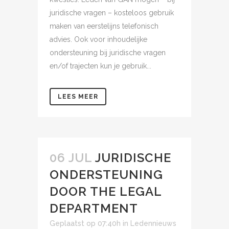
juridische vragen – kosteloos gebruik
maken van eerstelijns telefonisch
advies. Ook voor inhoudelijke
ondersteuning bij juridische vragen
en/of trajecten kun je gebruik...
LEES MEER
06 JUL
JURIDISCHE
ONDERSTEUNING
DOOR THE LEGAL
DEPARTMENT
Geplaatst op 07:40h
in
Ledennieuws