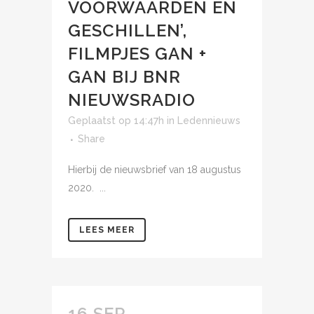
VOORWAARDEN EN
GESCHILLEN’,
FILMPJES GAN +
GAN BIJ BNR
NIEUWSRADIO
Geplaatst op 14:47h
in
Ledennieuws
Share
Hierbij de nieuwsbrief van 18 augustus
2020. ...
LEES MEER
16 SEP