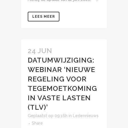
LEES MEER
24 JUN
DATUMWIJZIGING:
WEBINAR ‘NIEUWE
REGELING VOOR
TEGEMOETKOMING
IN VASTE LASTEN
(TLV)’
Geplaatst op 09:16h
in
Ledennieuws
Share