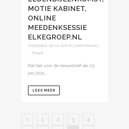
MOTIE KABINET,
ONLINE
MEEDENKSESSIE
ELKEGROEP.NL
Geplaatst op 10:41h
in
Ledennieuws
Share
Klik hier voor de nieuwsbrief van 03
juni 2021....
LEES MEER
1
2
3
4