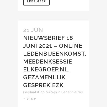
LEES MEER
21 JUN
NIEUWSBRIEF 18
JUNI 2021 – ONLINE
LEDENBIJEENKOMST,
MEEDENKSESSIE
ELKEGROEP.NL,
GEZAMENLIJK
GESPREK EZK
Geplaatst op 08:04h
in
Ledennieuws
Share