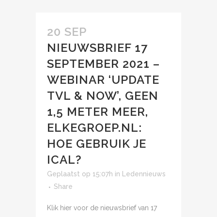
20 SEP
NIEUWSBRIEF 17
SEPTEMBER 2021 –
WEBINAR ‘UPDATE
TVL & NOW’, GEEN
1,5 METER MEER,
ELKEGROEP.NL:
HOE GEBRUIK JE
ICAL?
Geplaatst op 15:07h
in
Ledennieuws
Share
Klik hier voor de nieuwsbrief van 17