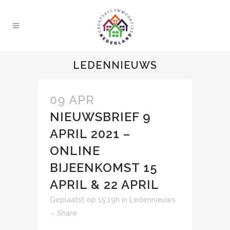
LEDENNIEUWS
09 APR
NIEUWSBRIEF 9
APRIL 2021 –
ONLINE
BIJEENKOMST 15
APRIL & 22 APRIL
Geplaatst op 15:19h
in
Ledennieuws
Share