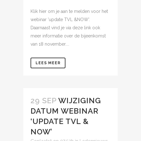
Klik hier om je aan te melden voor het
webinar 'update TVL &NOW'.
Daarnaast vind je via deze link ook
meer informatie over de bijeenkomst
van 18 november....
LEES MEER
29 SEP
WIJZIGING
DATUM WEBINAR
‘UPDATE TVL &
NOW’