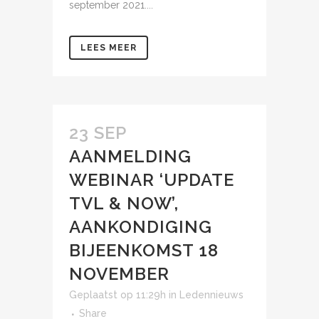
september 2021....
LEES MEER
23 SEP
AANMELDING
WEBINAR ‘UPDATE
TVL & NOW’,
AANKONDIGING
BIJEENKOMST 18
NOVEMBER
Geplaatst op 11:29h
in
Ledennieuws
Share