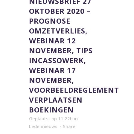
NIEUWSBRIEF 27
OKTOBER 2020 –
PROGNOSE
OMZETVERLIES,
WEBINAR 12
NOVEMBER, TIPS
INCASSOWERK,
WEBINAR 17
NOVEMBER,
VOORBEELDREGLEMENT
VERPLAATSEN
BOEKINGEN
Geplaatst op 11:22h
in
Ledennieuws
Share