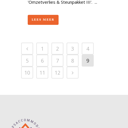
'Omzetverlies & Steunpakket III'. ...
LEES MEER
1
2
3
4
5
6
7
8
9
10
11
12