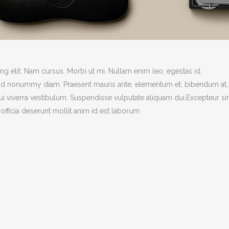
g elit. Nam cursus. Morbi ut mi. Nullam enim leo, egestas id,
end nonummy diam. Praesent mauris ante, elementum et, bibendum at,
dui viverra vestibulum. Suspendisse vulputate aliquam dui.Excepteur si
officia deserunt mollit anim id est laborum